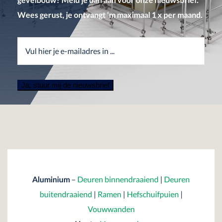
Wees gerust, je ontvangt ‘m maximaal 1 x per maand.
Aluminium
–
Deuren binnendraaiend
|
Deuren
buitendraaiend
|
Ramen
|
Hefschuifpuien
|
Vouwwanden