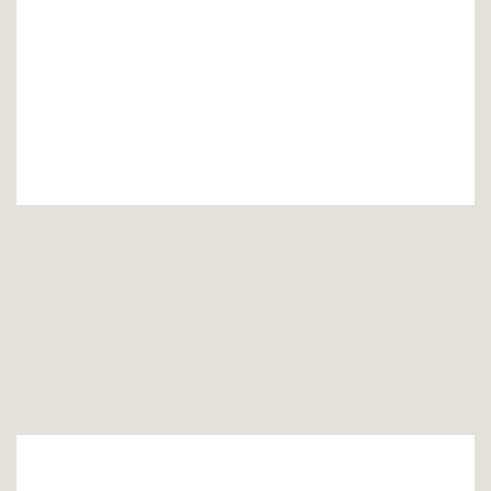
•
•
•