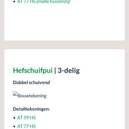
•
AT 77 HS smalle tussenstijl
•
Hefschuifpui
| 3-delig
Dubbel schuivend
Detailtekeningen:
•
AT 59 HS
•
AT 77 HS