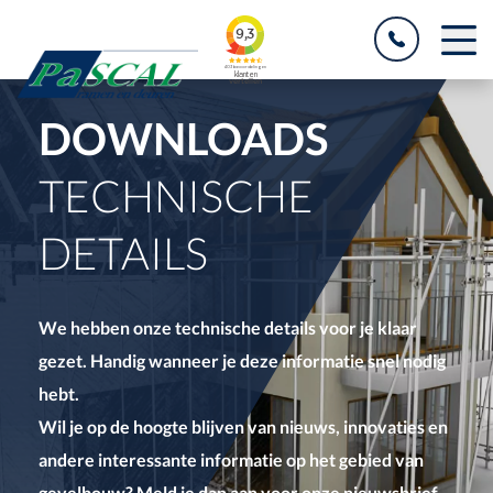
DOWNLOADS
TECHNISCHE
DETAILS
We hebben onze technische details voor je klaar
gezet. Handig wanneer je deze informatie snel nodig
hebt.
Wil je op de hoogte blijven van nieuws, innovaties en
andere interessante informatie op het gebied van
gevelbouw? Meld je dan aan voor onze nieuwsbrief.