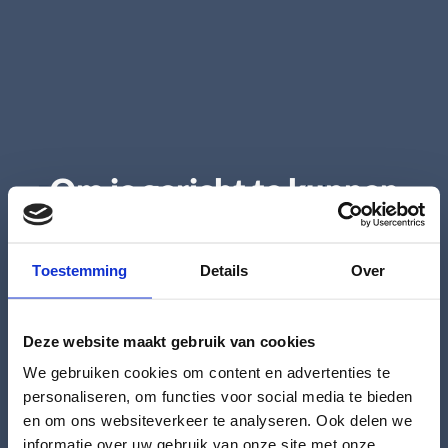
Om je gericht te kunnen
Reviews van onze klanten
adviseren, maak hier
een keuze:
Toestemming
Details
Over
Deze website maakt gebruik van cookies
We gebruiken cookies om content en advertenties te
Particulier
personaliseren, om functies voor social media te bieden
en om ons websiteverkeer te analyseren. Ook delen we
pascalramenendeuren.nl
informatie over uw gebruik van onze site met onze