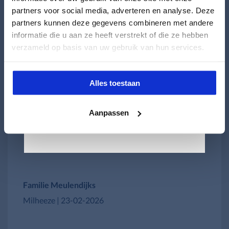
partners voor social media, adverteren en analyse. Deze
partners kunnen deze gegevens combineren met andere
informatie die u aan ze heeft verstrekt of die ze hebben
verzameld op basis van uw gebruik van hun services.
Heldere communicatie en topwerk
Zakelijk
Alles toestaan
Een mooi kozijn, precies zoals ik het wil hebben en
daarna in dezelfde stijl een hor geleverd. Alles
pascalbouwprofessional.nl
Aanpassen
volgens afspraak. Heel tevreden.
—
—
Familie Meulendijks
Milheeze | 23-02-2026
—