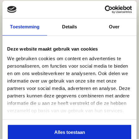
Toestemming
Details
Over
Leveranciers (Algemeen)
Deze website maakt gebruik van cookies
Vrachtverkeer met als bestemming industrieterrein
We gebruiken cookies om content en advertenties te
de Grote Bottel wordt aangeraden via snelweg A67
personaliseren, om functies voor social media te bieden
en om ons websiteverkeer te analyseren. Ook delen we
richting Deurne te rijden. Chauffeurs kunnen na het
informatie over uw gebruik van onze site met onze
nemen van
afrit 36 (Asten)
vanuit het westen OF
partners voor social media, adverteren en analyse. Deze
afrit 36 (Helmond)
vanuit het oosten de volgende
partners kunnen deze gegevens combineren met andere
route volgen om de rotonde richting het
informatie die u aan ze heeft verstrekt of die ze hebben
verzameld op basis van uw gebruik van hun services.
industrieterrein te bereiken:
Deurneseweg
➔
Vlierdenseweg
➔
Vlierdense-
Alles toestaan
dreef
➔
Binderendreef
(zuiderzijde)
.