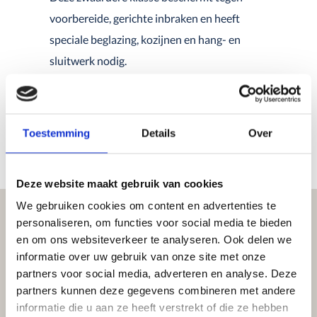
voorbereide, gerichte inbraken en heeft
speciale beglazing, kozijnen en hang- en
sluitwerk nodig.
WK 4-6 – Professioneel inbraakwerend
Voor het professionele kanaal zoals banken,
juweliers, musea etc. biedt deze toepassing de
Toestemming
Details
Over
oplossing.
Deze website maakt gebruik van cookies
We gebruiken cookies om content en advertenties te
personaliseren, om functies voor social media te bieden
en om ons websiteverkeer te analyseren. Ook delen we
informatie over uw gebruik van onze site met onze
partners voor social media, adverteren en analyse. Deze
partners kunnen deze gegevens combineren met andere
informatie die u aan ze heeft verstrekt of die ze hebben
Veelgestelde vragen