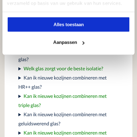
verzameld op basis van uw gebruik van hun services.
over inbraakveiligheid
en glas
Alles toestaan
Welke glassoorten leveren jullie?
Aanpassen
Wat is het verschil tussen HR++ glas en triple
glas?
Welk glas zorgt voor de beste isolatie?
Kan ik nieuwe kozijnen combineren met
HR++ glas?
Kan ik nieuwe kozijnen combineren met
triple glas?
Kan ik nieuwe kozijnen combineren met
geluidswerend glas?
Kan ik nieuwe kozijnen combineren met